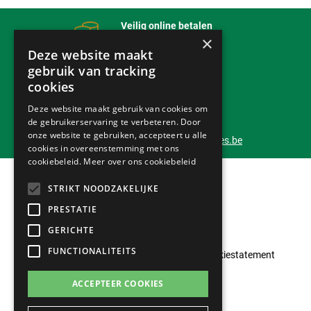
Veilig online betalen
×
met onze partner
mollie
Deze website maakt
gebruik van tracking
Bezorging
cookies
Tot bij jou thuis
Deze website maakt gebruik van cookies om
de gebruikerservaring te verbeteren. Door
Klantendienst 24/7
onze website te gebruiken, accepteert u alle
info@outlet-tuinmachines.be
cookies in overeenstemming met ons
cookiebeleid.
Meer over ons cookiebeleid
STRIKT NOODZAKELIJKE
PRESTATIE
GERICHTE
FUNCTIONALITEITS
Klantenservice
Privacyverklaring
Cookiestatement
Algemene voorwaarden
ACCEPTEER COOKIES