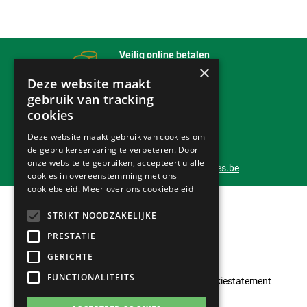
Veilig online betalen
×
met onze partner
mollie
Deze website maakt
gebruik van tracking
Bezorging
cookies
Tot bij jou thuis
Deze website maakt gebruik van cookies om
de gebruikerservaring te verbeteren. Door
Klantendienst 24/7
onze website te gebruiken, accepteert u alle
info@outlet-tuinmachines.be
cookies in overeenstemming met ons
cookiebeleid.
Meer over ons cookiebeleid
STRIKT NOODZAKELIJKE
PRESTATIE
GERICHTE
FUNCTIONALITEITS
Klantenservice
Privacyverklaring
Cookiestatement
Algemene voorwaarden