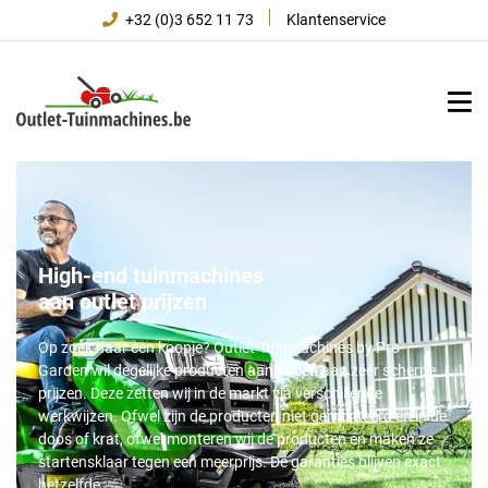
+32 (0)3 652 11 73
Klantenservice
High-end tuinmachines
aan outlet prijzen
Op zoek naar een koopje? Outlet-Tuinmachines by Pro-
Garden wil degelijke producten aanbieden aan zéér scherpe
prijzen. Deze zetten wij in de markt via verschillende
werkwijzen. Ofwel zijn de producten niet gemonteerd en in de
doos of krat, ofwel monteren wij de producten en maken ze
startensklaar tegen een meerprijs. De garanties blijven exact
hetzelfde.