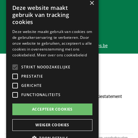
×
met onze partner
mollie
Deze website maakt
gebruik van tracking
Bezorging
cookies
Tot bij jou thuis
Deze website maakt gebruik van cookies om
de gebruikerservaring te verbeteren. Door
Klantendienst 24/7
onze website te gebruiken, accepteert u alle
info@outlet-tuinmachines.be
cookies in overeenstemming met ons
cookiebeleid.
Meer over ons cookiebeleid
STRIKT NOODZAKELIJKE
PRESTATIE
GERICHTE
FUNCTIONALITEITS
Klantenservice
Privacyverklaring
Cookiestatement
Algemene voorwaarden
ACCEPTEER COOKIES
WEIGER COOKIES
© 2026 Outlet-Tuinmachines by Pro-Garden. Alle rechten voorbehouden.